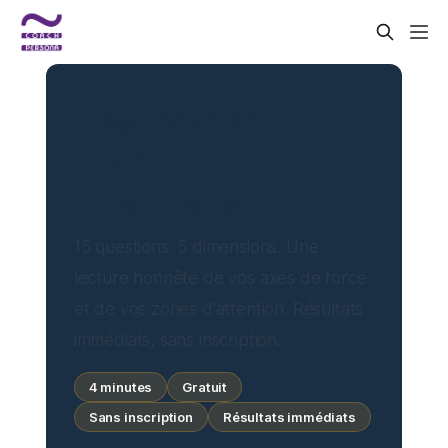
Diagnostic de
Leadership
Personnalisé
15 questions. 5 dimensions. Une
lecture honnête de vos axes de force
et de vos zones d'attention. Résultats
immédiats, sans inscription.
4 minutes
Gratuit
Sans inscription
Résultats immédiats