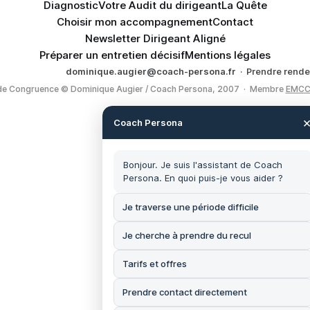
Diagnostic
Votre Audit du dirigeant
La Quête
Choisir mon accompagnement
Contact
Newsletter Dirigeant Aligné
Préparer un entretien décisif
Mentions légales
dominique.augier@coach-persona.fr
·
Prendre rend
e Congruence © Dominique Augier / Coach Persona, 2007 · Membre
EMCC
Coach Persona
Bonjour. Je suis l'assistant de Coach
Persona. En quoi puis-je vous aider ?
Je traverse une période difficile
Je cherche à prendre du recul
Tarifs et offres
Prendre contact directement