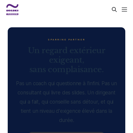
SPARRING PARTNER
Un regard extérieur
exigeant,
sans complaisance.
Pas un coach qui questionne à l'infini. Pas un
consultant qui livre des slides. Un dirigeant
qui a fait, qui conseille sans détour, et qui
tient un niveau d'exigence élevé dans la
durée.