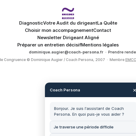
Diagnostic
Votre Audit du dirigeant
La Quête
Choisir mon accompagnement
Contact
Newsletter Dirigeant Aligné
Préparer un entretien décisif
Mentions légales
dominique.augier@coach-persona.fr
·
Prendre rend
e Congruence © Dominique Augier / Coach Persona, 2007 · Membre
EMCC
Coach Persona
Bonjour. Je suis l'assistant de Coach
Persona. En quoi puis-je vous aider ?
Je traverse une période difficile