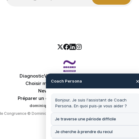
Diagnostic
Votre Audit du dirigeant
La Quête
Coach Persona
Choisir mon accompagnement
Contact
Newsletter Dirigeant Aligné
Préparer un entretien décisif
Mentions légales
Bonjour. Je suis l'assistant de Coach
dominique.augier@coach-persona.fr
·
Prendre rend
Persona. En quoi puis-je vous aider ?
e Congruence © Dominique Augier / Coach Persona, 2007 · Membre
EMCC
Je traverse une période difficile
Je cherche à prendre du recul